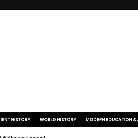
IENT HISTORY
WORLD HISTORY
MODERN EDUCATION & 
RE AND FESTIVALS
एवं महत्व
, महत्व, स्वरूप - environment