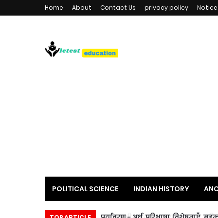
Home
About
Contact Us
privacy policy
Notice
POLITICAL SCIENCE
INDIAN HISTORY
ANC
LATEST EDUCATION NEWS & UPDATES
CULTU
प्लासी का युद्ध- कारण, घटनाएं, परिणाम 
पर्यावरण - अर्थ, परिभाषा, विशेषताएँ
TOP ARTICLE