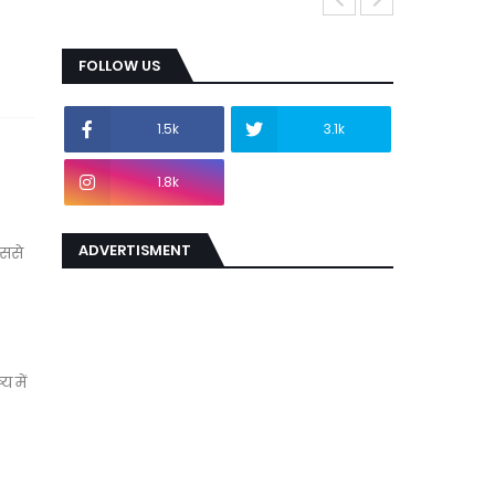
FOLLOW US
1.5k
3.1k
1.8k
ADVERTISMENT
िससे
 में