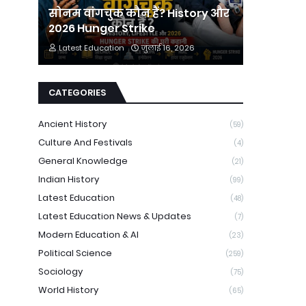
सोनम वांगचुक कौन हैं? History और
2026 Hunger Strike
Latest Education
जुलाई 16, 2026
CATEGORIES
Ancient History
(59)
Culture And Festivals
(4)
General Knowledge
(21)
Indian History
(99)
Latest Education
(48)
Latest Education News & Updates
(7)
Modern Education & AI
(23)
Political Science
(259)
Sociology
(75)
World History
(65)