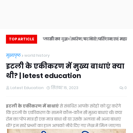
ा अर्थ, विशेषताएं, गुण
प्लासी का युद्ध- कारण, घटनाएं, परिणाम एवं महत्व
पर्यावरण - अर्थ, परिभाषा, विशेषताएँ, महत्व, स्वरूप
TOP ARTICLE
एवं दोष
environme
मुख्यपृष्ठ
world history
इटली के एकीकरण में मुख्य बाधाएं क्या
थी? | letest education
Latest Education
सितंबर 15, 2023
0
इटली के एकीकरण में बाधाएं
से संबंधित आपके संदेहों को दूर करेंगे
कि इटली के एकीकरण के सामने कौन-कौन सी मुख्य बाधाएं थी। क्या
रोम का पोप मात्र ही एक मात्र बाधा थी या उसके अलावा भी अन्य बाधाएं
थी? इन सारे प्रश्नों का हाल आपको नीचे दिए गए लेख में मिल जाएगा।