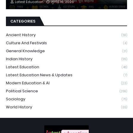
Latest Education
जुलाई 16, 2026
CATEGORIES
Ancient History
(59)
Culture And Festivals
(4)
General Knowledge
(21)
Indian History
(99)
Latest Education
(48)
Latest Education News & Updates
(7)
Modern Education & AI
(23)
Political Science
(259)
Sociology
(75)
World History
(65)