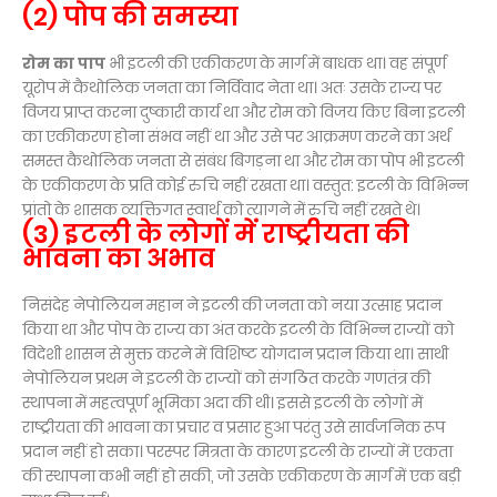
(2) पोप की समस्या
रोम का पाप
भी इटली की एकीकरण के मार्ग में बाधक था। वह संपूर्ण
यूरोप में कैथोलिक जनता का निर्विवाद नेता था। अतः उसके राज्य पर
विजय प्राप्त करना दुष्कारी कार्य था और रोम को विजय किए बिना इटली
का एकीकरण होना संभव नहीं था और उसे पर आक्रमण करने का अर्थ
समस्त कैथोलिक जनता से संबंध बिगड़ना था और रोम का पोप भी इटली
के एकीकरण के प्रति कोई रुचि नहीं रखता था। वस्तुत: इटली के विभिन्न
प्रांतो के शासक व्यक्तिगत स्वार्थ को त्यागने में रुचि नहीं रखते थे।
(3) इटली के लोगों में राष्ट्रीयता की
भावना का अभाव
निसंदेह नेपोलियन महान ने इटली की जनता को नया उत्साह प्रदान
किया था और पोप के राज्य का अंत करके इटली के विभिन्न राज्यों को
विदेशी शासन से मुक्त करने में विशिष्ट योगदान प्रदान किया था। साथी
नेपोलियन प्रथम ने इटली के राज्यों को संगठित करके गणतंत्र की
स्थापना में महत्वपूर्ण भूमिका अदा की थी। इससे इटली के लोगों में
राष्ट्रीयता की भावना का प्रचार व प्रसार हुआ परंतु उसे सार्वजनिक रूप
प्रदान नहीं हो सका। परस्पर मित्रता के कारण इटली के राज्यों में एकता
की स्थापना कभी नहीं हो सकी, जो उसके एकीकरण के मार्ग में एक बड़ी