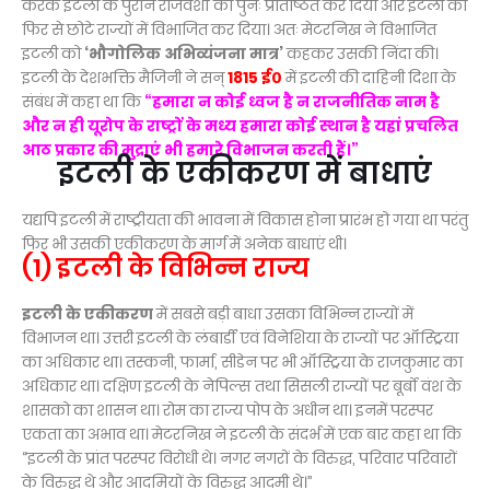
करके इटली के पुराने राजवंशों को पुनः प्रतिष्ठित कर दिया और इटली को
फिर से छोटे राज्यों में विभाजित कर दिया। अतः मेटरनिख ने विभाजित
इटली को
‘भौगोलिक अभिव्यंजना मात्र’
कहकर उसकी निंदा की।
इटली के देशभक्ति मैजिनी ने सन्
1815 ई०
में इटली की दाहिनी दिशा के
संबंध में कहा था कि
“हमारा न कोई ध्वज है न राजनीतिक नाम है
और न ही यूरोप के राष्ट्रों के मध्य हमारा कोई स्थान है यहां प्रचलित
आठ प्रकार की मुद्राएं भी हमारे विभाजन करती हैं।”
इटली के एकीकरण में बाधाएं
यद्यपि इटली में राष्ट्रीयता की भावना में विकास होना प्रारंभ हो गया था परंतु
फिर भी उसकी एकीकरण के मार्ग में अनेक बाधाएं थी।
(1) इटली के विभिन्न राज्य
इटली के एकीकरण
में सबसे बड़ी बाधा उसका विभिन्न राज्यों में
विभाजन था। उत्तरी इटली के लंबार्डी एवं विनेशिया के राज्यों पर ऑस्ट्रिया
का अधिकार था। तस्कनी, फार्मा, सीडेन पर भी ऑस्ट्रिया के राजकुमार का
अधिकार था। दक्षिण इटली के नेपिल्स तथा सिसली राज्यों पर बूर्बो वंश के
शासको का शासन था। रोम का राज्य पोप के अधीन था। इनमें परस्पर
एकता का अभाव था। मेटरनिख ने इटली के संदर्भ में एक बार कहा था कि
“इटली के प्रांत परस्पर विरोधी थे। नगर नगरों के विरुद्ध, परिवार परिवारों
के विरुद्ध थे और आदमियों के विरुद्ध आदमी थे।”