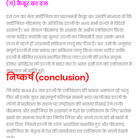
(ग) कैवूर का दल
इस दल का नेता सार्डीनिया का प्रधानमंत्री कैवूर था। उसकी मान्यता थी कि
सार्डीनिया-पीडमाण्ड के अतिरिक्त इटली के अन्य सभी राज्यों में विदेशी
शासन है। अतः केवल पीडमाण्ड के शासक के अधीन एकीकरण किया
जाना चाहिए क्योंकि वह मूलत: इटली का निवासी है तथा उसके अपने
राज्य में पहले ही उदारवादी संविधान लागू कर दिया है। अतः उसी के अनुसार
संपूर्ण इटली में एक प्रकार का संविधान लागू किया जाना चाहिए ताकि
इटली में सीमित राजतंत्र स्थापित किया जाए। इटली की राजेश संयुक्त
होकर ऑस्ट्रिया को इटली से बाहर कर दें। अंततः इसी दल को एकीकरण में
सफलता भी प्राप्ति हुई।
निष्कर्ष (conclusion)
नि:संदेह 1848 ई० तक इटली के एकीकरण की प्रयास असफल रहे‌ परंतु
फिर भी इनके कुछ महत्वपूर्ण परिणाम सामने आए। पहली बार इटली के
लोगों में प्रांतीयता के स्थान पर राष्ट्रीयता की भावना दिखाई देने लगी।
पीडमाण्ड और सार्डीनिया के शासको ने देशो के एकीकरण के लिए प्रत्येक
खतरे का सामना करने का निर्णय लिया और अपने राज्य को भी खतरे में
डाल दिया, जिससे इटली के लोग अत्यधिक प्रभावित हुए और पीडमाण्ड,
सार्डीनिया के नेतृत्व में देश की स्वाधीनता एवं एकीकरण के सपने देखने